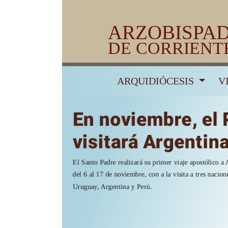
ARZOBISPA
DE CORRIENT
ARQUIDIÓCESIS
V
En noviembre, el Papa
visitará Argentina
El Santo Padre realizará su primer viaje apostólico a América del Su
del 6 al 17 de noviembre, con a la visita a tres naciones del cono sur
Uruguay, Argentina y Perú.