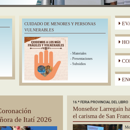
EVA
CUIDADO DE MENORES Y PERSONAS
VULNERABLES
HO
-
Materiales
-
Presentaciones
CO
-
Subsidios
ENC
16.ª FERIA PROVINCIAL DEL LIBRO
Monseñor Larregain hab
 Coronación
el carisma de San Franc
ñora de Itatí 2026
Mon