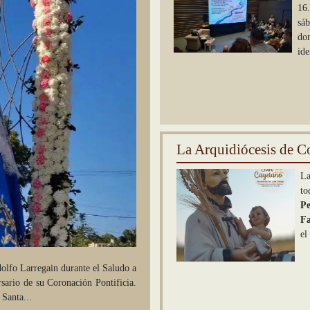
16
sá
do
ide
La Arquidiócesis de Cor
La
to
Pe
Fa
el
olfo Larregain durante el Saludo a
rsario de su Coronación Pontificia.
Santa...