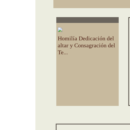
Homilía Dedicación del
altar y Consagración del
Te...