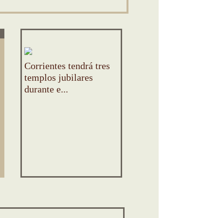
FUE CONSAGRADO EN LA I
CATEDRAL
Corrientes tendrá tres
templos jubilares
El nuevo Obispo
durante e...
Auxiliar de Corrie
pidió a la...