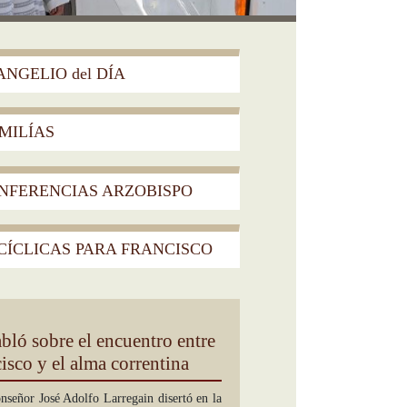
servicio de
humana
NGELIO del DÍA
MILÍAS
NFERENCIAS ARZOBISPO
ÍCLICAS PARA FRANCISCO
ló sobre el encuentro entre
isco y el alma correntina
señor José Adolfo Larregain disertó en la