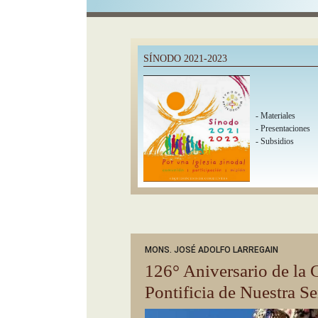
SÍNODO 2021-2023
-
Materiales
-
Presentaciones
-
Subsidios
MONS. JOSÉ ADOLFO LARREGAIN
126° Aniversario de la
Pontificia de Nuestra Se