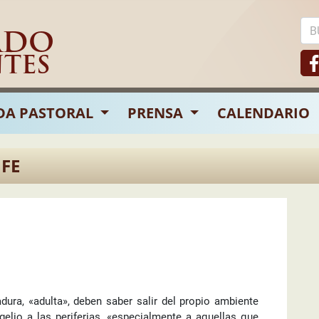
ADO
NTES
DA PASTORAL
PRENSA
CALENDARIO
 FE
adura, «adulta», deben saber salir del propio ambiente
gelio a las periferias, «especialmente a aquellas que