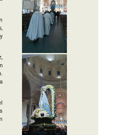
n
s,
y
,
an
n.
za
el
os
n