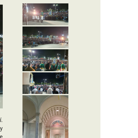
.
y
e