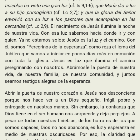
tinieblas ha visto una gran luz
(cf. Is 9,1-6)
; que María dio a luz
a su hijo primogénito
(cf. Lc 2,7)
; y que la gloria del Señor
envolvió con su luz a los pastores que acampaban en las
cercanías
(cf. Lc 2,9)
.
El nacimiento de Jesús ilumina la noche
de nuestra vida. Con esa luz sabemos hacia donde ir y con
quien. Ya no estamos solos: Jesús es la luz y el camino. Con
él, somos “Peregrinos de la esperanza”, como reza el lema del
Jubileo que vamos a iniciar en pocos días más en comunión
con toda la Iglesia. Jesús es luz que ilumina el camino
peregrinando con nosotros. Abrámosle la puerta de nuestra
vida, de nuestra familia, de nuestra comunidad, y juntos
seamos testigos alegres de la esperanza.
Abrir la puerta de nuestro corazón a Jesús nos desconcierta
porque nos hace ver a un Dios pequeño, frágil, pobre y
entregado en nuestras manos. Sin embargo, la confianza que
Dios tiene en el ser humano nos sorprende y deja perplejos. A
pesar de todas nuestras tinieblas, de los horrores de los que
somos capaces, Dios no nos abandona, es luz y esperanza en
medio de nuestras oscuridades. Por eso, la claridad que