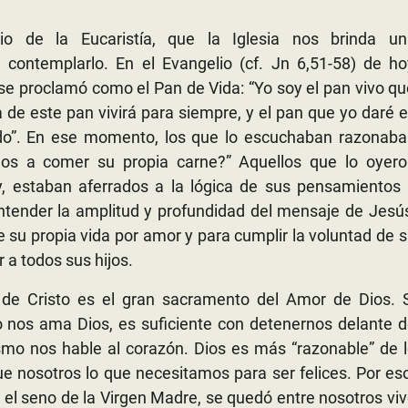
io de la Eucaristía, que la Iglesia nos brinda un
contemplarlo. En el Evangelio (cf. Jn 6,51-58) de ho
 proclamó como el Pan de Vida: “Yo soy el pan vivo q
a de este pan vivirá para siempre, y el pan que yo daré 
do”. En ese momento, los que lo escuchaban razonaba
os a comer su propia carne?” Aquellos que lo oyero
, estaban aferrados a la lógica de sus pensamientos 
entender la amplitud y profundidad del mensaje de Jesú
 su propia vida por amor y para cumplir la voluntad de 
 a todos sus hijos.
de Cristo es el gran sacramento del Amor de Dios. S
nos ama Dios, es suficiente con detenernos delante d
ismo nos hable al corazón. Dios es más “razonable” de 
 nosotros lo que necesitamos para ser felices. Por es
n el seno de la Virgen Madre, se quedó entre nosotros vi