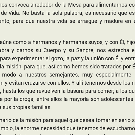
a nos convoca alrededor de la Mesa para alimentarnos c
 de Vida. No basta la sola palabra, es necesario que e
ento, para que nuestra vida se arraigue y madure en e
 reúne como a hermanos y hermanas suyos, y con Él, hij
abra y darnos su Cuerpo y su Sangre, nos estrecha e
para experimentar el gozo, la paz y la unión con Él y ent
 la misión, para que, así como hemos sido tratados por É
o modo a nuestros semejantes, muy especialmente 
 y evitan cruzarse con ellos. Y allí tenemos desde los 
, hasta los que revuelven la basura para comer; a los q
 por la droga, entre ellos la mayoría son adolescentes
 sus propias familias.
nario de la misión para aquel que desea tomar en serio 
jemplo, la enorme necesidad que tenemos de escucharn