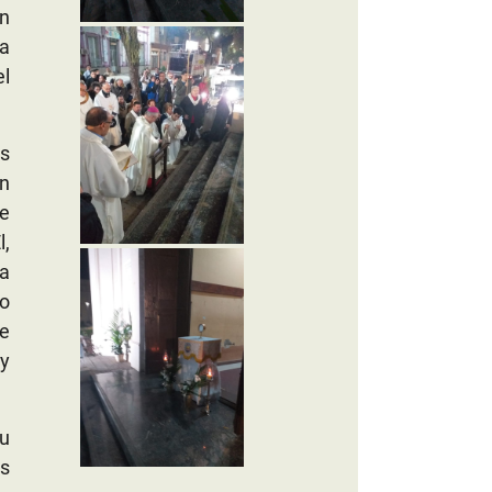
on
sa
l
os
n
re
l,
a
no
ue
 y
su
os