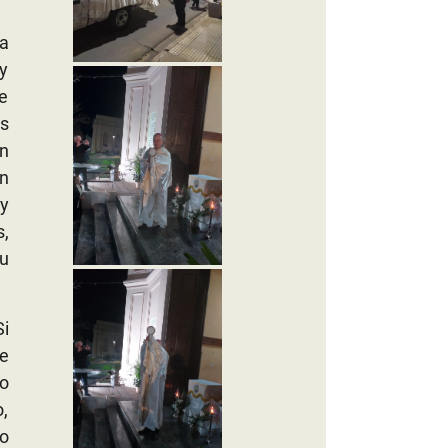
a
y
ue
es
n
n
y
s,
su
i
e
lo
o,
vo