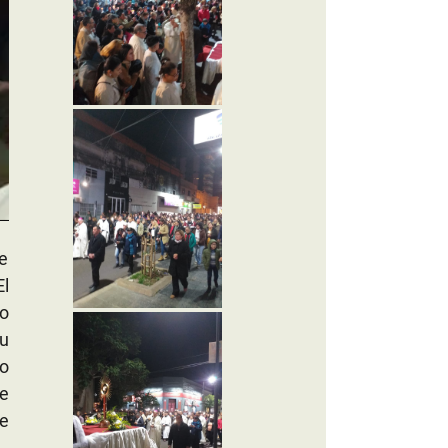
te
El
o
su
do
ve
e