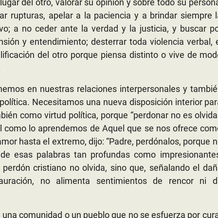
lugar del otro, valorar su opinión y sobre todo su person
r rupturas, apelar a la paciencia y a brindar siempre 
o; a no ceder ante la verdad y la justicia, y buscar p
ión y entendimiento; desterrar toda violencia verbal, 
lificación del otro porque piensa distinto o vive de mo
.
nemos en nuestras relaciones interpersonales y tambié
 política. Necesitamos una nueva disposición interior pa
mbién como virtud política, porque “perdonar no es olvida
 tal como lo aprendemos de Aquel que se nos ofrece co
amor hasta el extremo, dijo: “Padre, perdónalos, porque 
 de esas palabras tan profundas como impresionantes
perdón cristiano no olvida, sino que, señalando el da
auración, no alimenta sentimientos de rencor ni d
, una comunidad o un pueblo que no se esfuerza por cur