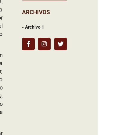
a,
la
ARCHIVOS
or
el
- Archivo 1
do
n
ra
r,
mo
no
,
ño
e
ar